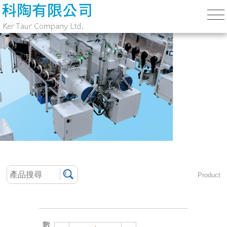
Product
數