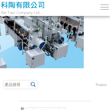
Product
數