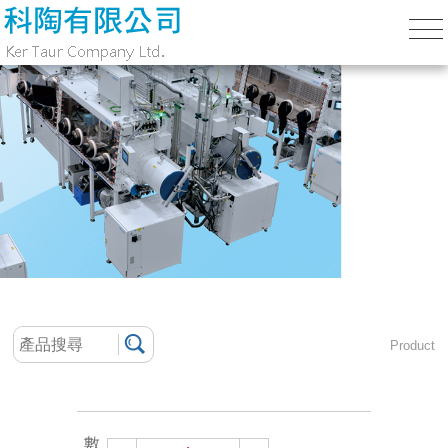
Product
數