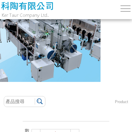
Product
數